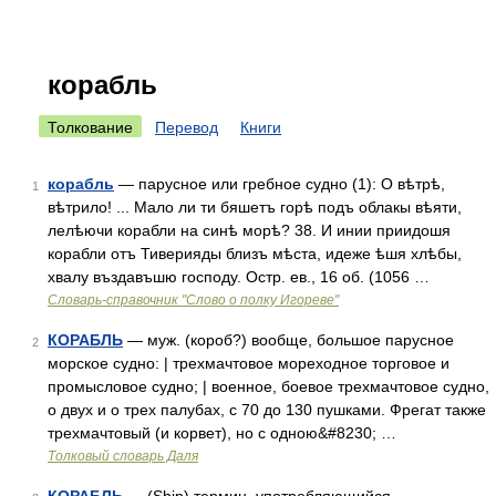
корабль
Толкование
Перевод
Книги
корабль
— парусное или гребное судно (1): О вѣтрѣ,
1
вѣтрило! ... Мало ли ти бяшетъ горѣ подъ облакы вѣяти,
лелѣючи корабли на синѣ морѣ? 38. И инии приидошя
корабли отъ Тиверияды близъ мѣста, идеже ѣшя хлѣбы,
хвалу въздавъшю господу. Остр. ев., 16 об. (1056 …
Словарь-справочник "Слово о полку Игореве"
КОРАБЛЬ
— муж. (короб?) вообще, большое парусное
2
морское судно: | трехмачтовое мореходное торговое и
промысловое судно; | военное, боевое трехмачтовое судно,
о двух и о трех палубах, с 70 до 130 пушками. Фрегат также
трехмачтовый (и корвет), но с одною&#8230; …
Толковый словарь Даля