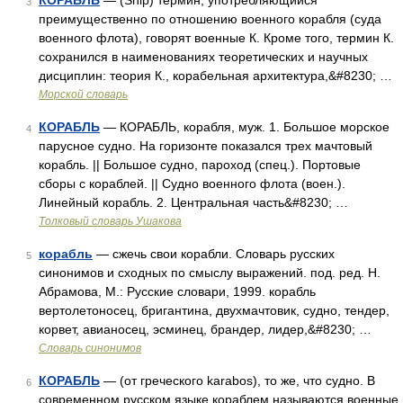
КОРАБЛЬ
— (Ship) термин, употребляющийся
3
преимущественно по отношению военного корабля (суда
военного флота), говорят военные К. Кроме того, термин К.
сохранился в наименованиях теоретических и научных
дисциплин: теория К., корабельная архитектура,&#8230; …
Морской словарь
КОРАБЛЬ
— КОРАБЛЬ, корабля, муж. 1. Большое морское
4
парусное судно. На горизонте показался трех мачтовый
корабль. || Большое судно, пароход (спец.). Портовые
сборы с кораблей. || Судно военного флота (воен.).
Линейный корабль. 2. Центральная часть&#8230; …
Толковый словарь Ушакова
корабль
— сжечь свои корабли. Словарь русских
5
синонимов и сходных по смыслу выражений. под. ред. Н.
Абрамова, М.: Русские словари, 1999. корабль
вертолетоносец, бригантина, двухмачтовик, судно, тендер,
корвет, авианосец, эсминец, брандер, лидер,&#8230; …
Словарь синонимов
КОРАБЛЬ
— (от греческого karabos), то же, что судно. В
6
современном русском языке кораблем называются военные