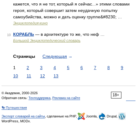
кажется, что я не тот, который я сейчас...» этими словами
героя, который совершит затем неудачную попытку
самоубийства, можно и дать оценку группе&#8230; …
Энциклопедия кино
КОРАБЛЬ
— в архитектуре то же, что неф …
10
Большой Энциклопедический словарь
Страницы
Следующая
→
1
2
3
4
5
6
7
8
9
10
11
12
13
© Академик, 2000-2026
18+
Обратная связь:
Техподдержка
,
Реклама на сайте
👣 Путешествия
Экспорт словарей на сайты
, сделанные на PHP,
Joomla,
Drupal,
WordPress, MODx.